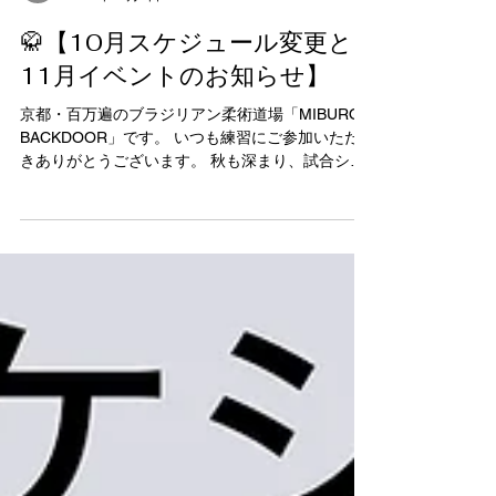
🌟 祝日について • 11月3日（月・祝） • 11月24日
（月・祝） → 日曜と同じクラススケジュールに変
更 ⸻ 💌 メッセージ スポーツの秋！ 暑くて長
バックドア ミブロ
い夏に積み重ねてきた練習が、今こそ実を結ぶ季
2025年10月6日
節です。 この時期に柔術を始められる方も多く、
道場がさらに賑やかになります。 今月はベルトセ
🥋【10月スケジュール変更と
レモニー＆懇親会も開催！ みんなでお祝いの時間
11月イベントのお知らせ】
を楽しみましょう。 なぜなら、あなたが祝福され
る日も必ず訪れるから！ ⸻ 📅 November
京都・百万遍のブラジリアン柔術道場「MIBURO
Schedule MIBURO BACKDOOR ⸻ 🛑 Closed
BACKDOOR」です。 いつも練習にご参加いただ
Days The dojo will be closed on the following
きありがとうございます。 秋も深まり、試合シー
dates: • Thu, November 6 – Regular Holiday •
ズン真っ只中。 今月は大会に向けた最終調整や、
Sun, November 16 – Regul
来月の帯授与式・打ち上げなど、盛りだくさんの
予定になっています。...