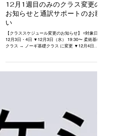
→ ノーギ基礎クラスに変更 12月4日（木）
2025年11月27日
18:00〜／ノーギ入門クラス 休講 19:30〜／ノーギ
基礎 → 柔術基礎クラスに変更 12月30日（火） ク
12月1週目のみのクラス変更の
ラスは 全て休講 13:00〜15:30 オープンマット
お知らせと通訳サポートのお願
（ギ／ノーギどちらでもOK） 16:00〜18:30 道場
い
大掃除（お手伝い大歓迎） 19:00〜22:00 忘年会 in
道場（飲食物持ち込み歓迎） → その後、有志で 二
【クラススケジュール変更のお知らせ】 ◽️対象日：
次会へ ⸻ 💌 メッセージ 12月は、今年最後の
12月3日・4日 ▼12月3日（水） 19:30〜 柔術基礎
大きな節目です。 今年ラストの試合に挑む仲間た
クラス → ノーギ基礎クラス に変更 ▼12月4日
ちがいます。 そして年内いっぱいで京都を離れ、
（木） 18:00〜 ノーギ入門クラスは休講 19:30〜
新たな道へ進むメンバーもいます。...
ノーギ基礎クラス → 柔術基礎クラス に変更 ※上
記以外のクラスに変更はありません。 【通訳サポ
ート募集のお知らせ】 12月4日、アメリカから映
像作家 マイケル・トドランさんご夫妻が道場に来
訪されます。 現在、世界中で柔術を学ぶ人々を追
い、その文化・哲学・生き方を描くドキュメンタ
リー作品 「Why I Roll」 を制作中とのこと。今
回、縁あってMIBURO BACKDOORでも撮影が行
われます。 ▼当日の撮影スケジュール 18:00〜
19:30 マイケルさんによる坂口へのインタビュー
（質問内容は事前に頂いています） 19:30〜21:00